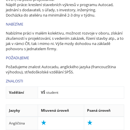
Náplň práce: kreslení stavebních výkresů v programu Autocad,
jednání s dodavateli, s úřady, s investory, inženýring.
Docházka do ateliéru na minimálně 2-3 dny v týdnu.
NABÍZÍME
Nabízíme práci v malém kolektivu, možnost rozvoje v oboru, získání
zkušeností v projektování, s vedením zakázek, řízení stavby atp., a to
jak v rámci ČR, tak i mimo ni. Výše mzdy dohodou na základě
pohovoru s jednatelem firmy.
POŽADUJEME
Požadujeme znalost Autocadu, anglického jazyka (francouzština
výhodou), středoškolské vzdělání SPŠS.
ZNALOSTI
Vzdělání
VŠ
student
Jazyky
Mluvená úroveň
Psaná úroveň
Angličtina