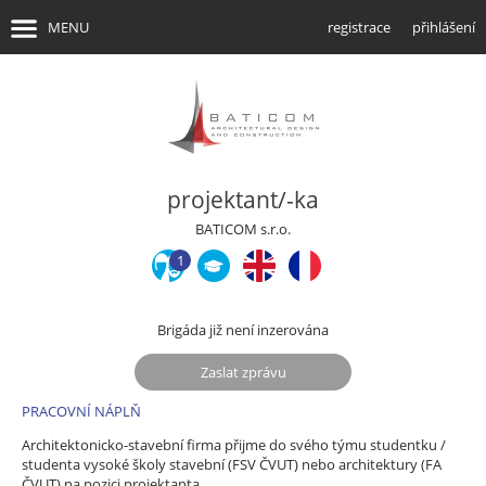
MENU
registrace
přihlášení
úvodní stránka
info pro brigádníky
projektant/-ka
najít brigádu
BATICOM s.r.o.
info pro firmy
1
najít brigádníky
Brigáda již není inzerována
Zaslat zprávu
PRACOVNÍ NÁPLŇ
Architektonicko-stavební firma přijme do svého týmu studentku /
studenta vysoké školy stavební (FSV ČVUT) nebo architektury (FA
ČVUT) na pozici projektanta.