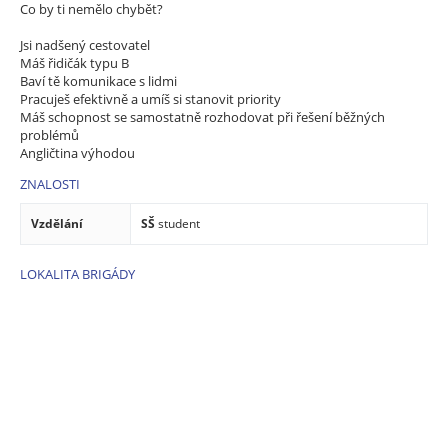
Co by ti nemělo chybět?
Jsi nadšený cestovatel
Máš řidičák typu B
Baví tě komunikace s lidmi
Pracuješ efektivně a umíš si stanovit priority
Máš schopnost se samostatně rozhodovat při řešení běžných
problémů
Angličtina výhodou
ZNALOSTI
Vzdělání
SŠ
student
LOKALITA BRIGÁDY