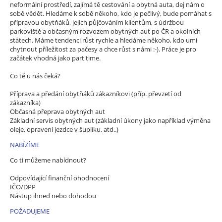
neformální prostředí, zajímá tě cestování a obytná auta, dej nám o
sobě vědět. Hledáme k sobě někoho, kdo je pečlivý, bude pomáhat s
přípravou obytňáků, jejich půjčováním klientům, s údržbou
parkoviště a občasným rozvozem obytných aut po ČR a okolních
státech. Máme tendenci růst rychle a hledáme někoho, kdo umí
chytnout příležitost za pačesy a chce růst s námi :-). Práce je pro
začátek vhodná jako part time.
Co tě u nás čeká?
Příprava a předání obytňáků zákazníkovi (příp. převzetí od
zákazníka)
Občasná přeprava obytných aut
Základní servis obytných aut (základní úkony jako například výměna
oleje, opravení jezdce v šuplíku, atd..)
NABÍZÍME
Co ti můžeme nabídnout?
Odpovídající finanční ohodnocení
IČO/DPP
Nástup ihned nebo dohodou
POŽADUJEME