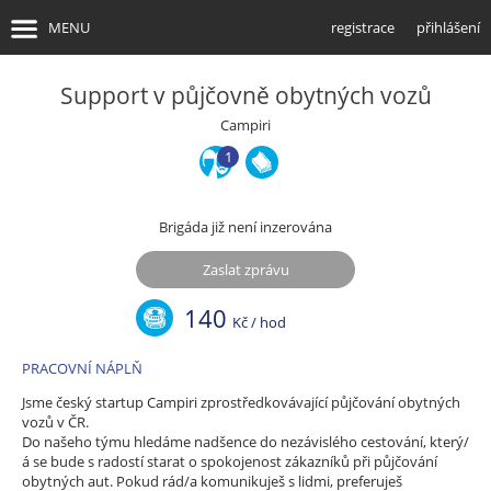
MENU
registrace
přihlášení
Support v půjčovně obytných vozů
úvodní stránka
Campiri
1
info pro brigádníky
najít brigádu
Brigáda již není inzerována
info pro firmy
Zaslat zprávu
najít brigádníky
140
Kč / hod
PRACOVNÍ NÁPLŇ
Jsme český startup Campiri zprostředkovávající půjčování obytných
vozů v ČR.
Do našeho týmu hledáme nadšence do nezávislého cestování, který/
á se bude s radostí starat o spokojenost zákazníků při půjčování
obytných aut. Pokud rád/a komunikuješ s lidmi, preferuješ