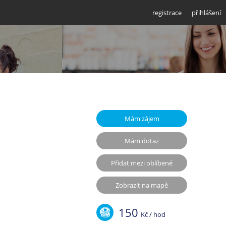
registrace
přihlášení
Mám zájem
Mám dotaz
Přidat mezi oblíbené
Zobrazit na mapě
150
Kč / hod