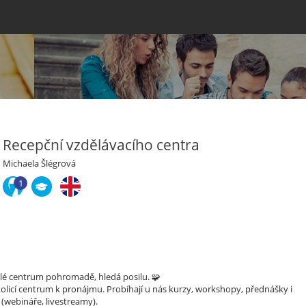
Recepční vzdělávacího centra
Michaela Šlégrová
1
celé centrum pohromadě, hledá posilu. 🧩
olicí centrum k pronájmu. Probíhají u nás kurzy, workshopy, přednášky i
e (webináře, livestreamy).