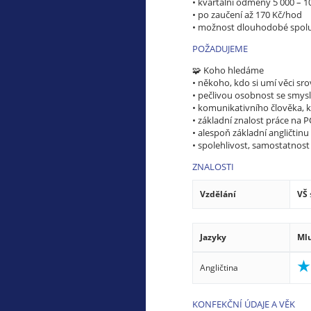
• kvartální odměny 5 000 – 1
• po zaučení až 170 Kč/hod
• možnost dlouhodobé spolu
POŽADUJEME
🧩 Koho hledáme
• někoho, kdo si umí věci sr
• pečlivou osobnost se smysl
• komunikativního člověka, k
• základní znalost práce na P
• alespoň základní angličtinu
• spolehlivost, samostatnost
ZNALOSTI
Vzdělání
VŠ
Jazyky
Ml
Angličtina
KONFEKČNÍ ÚDAJE A VĚK