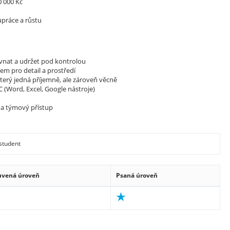
0 000 Kč
práce a růstu
ovnat a udržet pod kontrolou
em pro detail a prostředí
terý jedná příjemně, ale zároveň věcně
C (Word, Excel, Google nástroje)
 a týmový přístup
student
uvená úroveň
Psaná úroveň