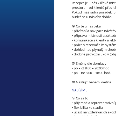
Recepce je u nás klíčové místo
prostoru – od klientů přes l
Pokud máš rád/a pořádek, při
budeš se u nás cítit dobře.
🎯 Co tě u nás čeká
• přivítání a navigace návště
• příprava místností a zákla
• komunikace s klienty a lekt
• práce s rezervačním systé
• dohled nad plynulým chod
• drobné provozní úkoly (ob
⏰ Směny dle domluvy
• po – čt 8:00 – 20:00 hod.
• pá – ne 8:00 – 18:00 hod.
📅 Nástup: během května
NABÍZÍME
💡 Co za to
• příjemné a reprezentativní
• flexibilita ke studiu
• účast na vzdělávacích akcíc