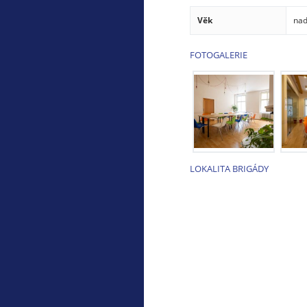
Věk
nad
FOTOGALERIE
LOKALITA BRIGÁDY