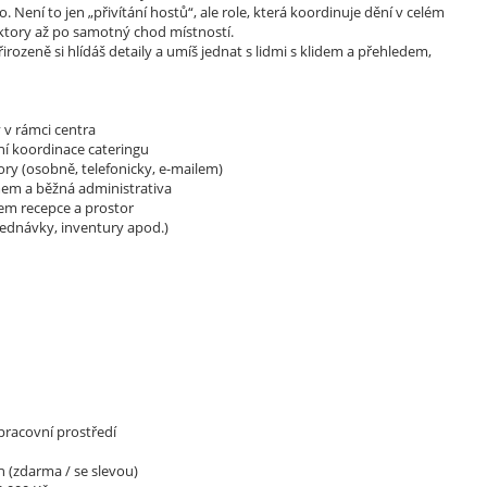
. Není to jen „přivítání hostů“, ale role, která koordinuje dění v celém
ektory až po samotný chod místností.
rozeně si hlídáš detaily a umíš jednat s lidmi s klidem a přehledem,
v v rámci centra
dní koordinace cateringu
ory (osobně, telefonicky, e-mailem)
mem a běžná administrativa
em recepce a prostor
jednávky, inventury apod.)
 pracovní prostředí
h (zdarma / se slevou)