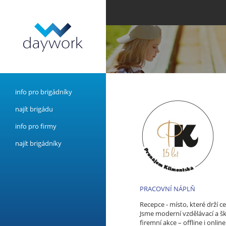
info pro brigádníky
najít brigádu
info pro firmy
najít brigádníky
PRACOVNÍ NÁPLŇ
Recepce - místo, které drží 
Jsme moderní vzdělávací a šk
firemní akce – offline i onlin