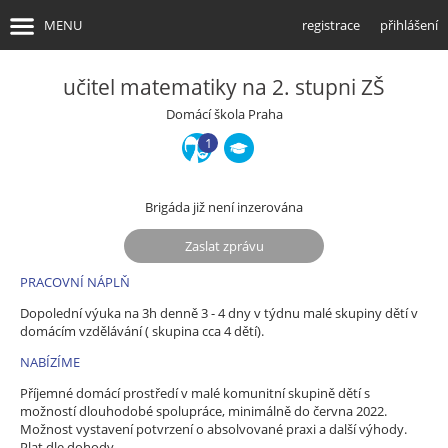
MENU
registrace
přihlášení
učitel matematiky na 2. stupni ZŠ
úvodní stránka
Domácí škola Praha
1
info pro brigádníky
najít brigádu
Brigáda již není inzerována
info pro firmy
Zaslat zprávu
najít brigádníky
PRACOVNÍ NÁPLŇ
Dopolední výuka na 3h denně 3 - 4 dny v týdnu malé skupiny dětí v
domácím vzdělávání ( skupina cca 4 dětí).
NABÍZÍME
Příjemné domácí prostředí v malé komunitní skupině dětí s
možností dlouhodobé spolupráce, minimálně do června 2022.
Možnost vystavení potvrzení o absolvované praxi a další výhody.
Plat dle dohody.